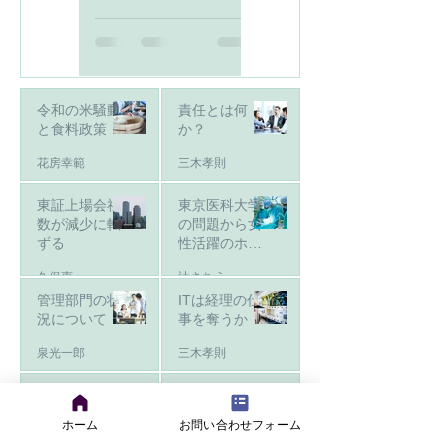
令和の米騒動
責任とは何
と食料政策
か？
花房幸範
三木孝則
東証上場会社
東京医科大学
数が減少に転
の問題から女
ずる
性活躍のホン
ネ
久保惠一
辻さちえ
管理部門の状
ITは経理の仕
況について
事を奪うか
泉光一郎
三木孝則
財務経理の業
経理の業務
務改善の進め
ホーム
お問い合わせフォーム
泉光一郎
方