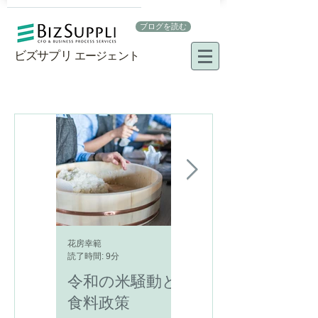
ブログを読む
ビズサプリ
エージェント​
花房幸範
三木孝則
読了時間: 9分
読了時間: 5分
令和の米騒動と
責任とは何か？
食料政策