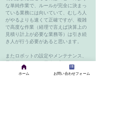
な単純作業で、ルールが完全に決まっ
ている業務には向いていて、むしろ人
がやるよりも速くて正確ですが、複雑
で高度な作業（経理で言えば決算上の
見積り計上が必要な業務等）は引き続
き人が行う必要があると思います。
またロボットの設定やメンテナンス、
最終的なチェック業務と言ったものは
人が行うことになるので、作業が減る
ホーム
お問い合わせフォーム
一方ではなく、増える作業も出てきま
す。
また最近は経理人材の不足している中
で、財務経理業務の一部、あるいは財
務経理業務そのものをアウトソースす
ると言ったことも増えてきているよう
です。アウトソース先が信頼できる先